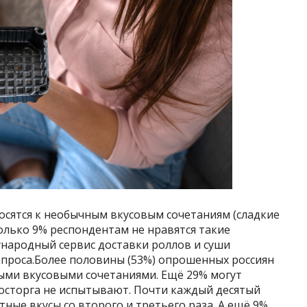
носятся к необычным вкусовым сочетаниям (сладкие
: только 9% респондентам не нравятся такие
народный сервис доставки роллов и суши
опроса.Более половины (53%) опрошенных россиян
ными вкусовыми сочетаниями. Ещё 29% могут
восторга не испытывают. Почти каждый десятый
ные вкусы со второго и третьего раза. А ещё 9%