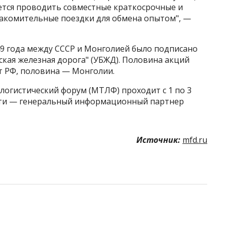
ется проводить совместные краткосрочные и
накомительные поездки для обмена опытом", —
49 года между СССР и Монголией было подписано
ская железная дорога" (УБЖД). Половина акций
т РФ, половина — Монголии.
гистический форум (МТЛФ) проходит с 1 по 3
ости — генеральный информационный партнер
Источник:
mfd.ru