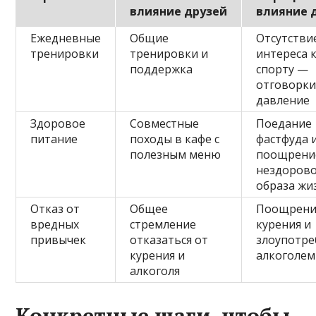
влияние друзей
влияние 
Ежедневные
Общие
Отсутстви
тренировки
тренировки и
интереса 
поддержка
спорту —
отговорки
давление
Здоровое
Совместные
Поедание
питание
походы в кафе с
фастфуда 
полезным меню
поощрени
нездоров
образа жи
Отказ от
Общее
Поощрени
вредных
стремление
курения и
привычек
отказаться от
злоупотре
курения и
алкоголем
алкоголя
Конкретные шаги, чтобы