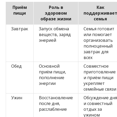
Приём
Роль в
Как
пищи
здоровом
поддерживае
образе жизни
семья
Завтрак
Запуск обмена
Семья готовит
веществ, заряд
или помогает
энерией
организовать
полноценный
завтрак для
всех
Обед
Основной
Совместное
приём пищи,
приготовление
пополнение
и приём пищи
энергии
укрепляет
семейные связи
Ужин
Восстановление
Обсуждение дн
после дня,
и совместный
расслабление
отдых за
ужином