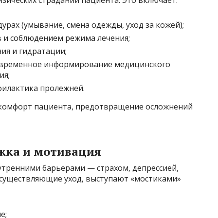
изических страданий пациента. Это включает:
рах (умывание, смена одежды, уход за кожей);
 и соблюдением режима лечения;
ия и гидратации;
евременное информирование медицинского
ия;
илактика пролежней.
 комфорт пациента, предотвращение осложнений
жка и мотивация
нутренними барьерами — страхом, депрессией,
осуществляющие уход, выступают «мостиками»
е;