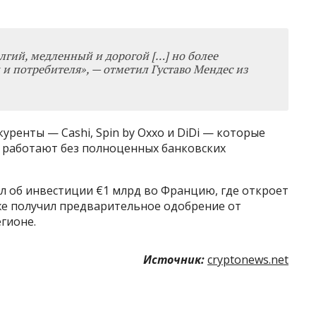
лгий, медленный и дорогой […] но более
 и потребителя
»
, — отметил Густаво Мендес из
уренты — Cashi, Spin by Oxxo и DiDi — которые
а работают без полноценных банковских
л об инвестиции €1 млрд во Францию, где откроет
же получил предварительное одобрение от
егионе.
Источник:
cryptonews.net