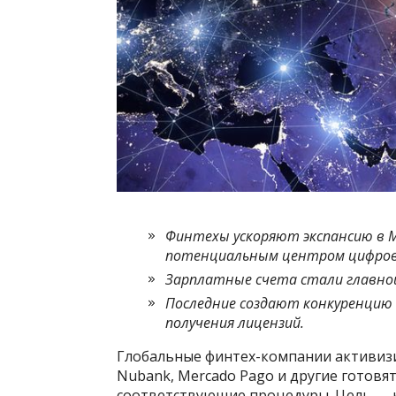
Финтехы ускоряют экспансию в М
потенциальным центром цифров
Зарплатные счета стали главной
Последние создают конкуренцию 
получения лицензий.
Глобальные финтех-компании активизи
Nubank, Mercado Pago и другие готовя
соответствующие процедуры. Цель — ко