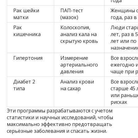
года
Рак шейки
ПАП-тест
Женщины о
матки
(мазок)
года, раз в
Рак
Колоскопия,
Люди стар
кишечника
анализ кала на
лет, раз в 
скрытую кровь
лет или по
назначени
Гипертония
Измерение
Все взросл
артериального
ежегодно 
давления
чаще при 
Диабет 2
Анализ крови
Все взросл
типа
на сахар
старше 45 
или раньш
рисках
Эти программы разрабатываются с учетом
статистики и научных исследований, чтобы
максимально эффективно предотвращать
серьёзные заболевания и спасать жизни.