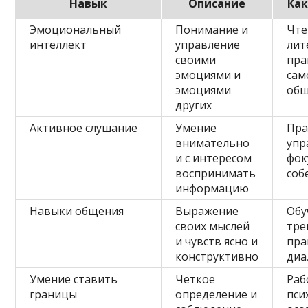
Навык
Описание
Как
Эмоциональный
Понимание и
Чте
интеллект
управление
лит
своими
пра
эмоциями и
сам
эмоциями
об
других
Активное слушание
Умение
Пра
внимательно
упр
и с интересом
фок
воспринимать
соб
информацию
Навыки общения
Выражение
Обу
своих мыслей
тре
и чувств ясно и
пра
конструктивно
диа
Умение ставить
Четкое
Раб
границы
определение и
пси