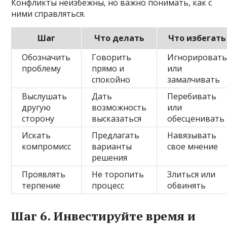
Конфликты неизбежны, но важно понимать, как с
ними справляться.
Шаг
Что делать
Что избегать
Обозначить
Говорить
Игнорироват
проблему
прямо и
или
спокойно
замалчивать
Выслушать
Дать
Перебивать
другую
возможность
или
сторону
высказаться
обесценивать
Искать
Предлагать
Навязывать
компромисс
варианты
свое мнение
решения
Проявлять
Не торопить
Злиться или
терпение
процесс
обвинять
Шаг 6. Инвестируйте время и