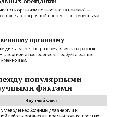
нальных обещаний
“очистить организм полностью за неделю” —
о скорее долгосрочный процесс с постепенными
твенному организму
 же диета может по-разному влиять на разных
м, энергией и настроением, пробуйте разные
 именно вам.
 между популярными
аучными фактами
Научный факт
 углеводы необходимы для энергии и
ной работы организма, вредны только простые