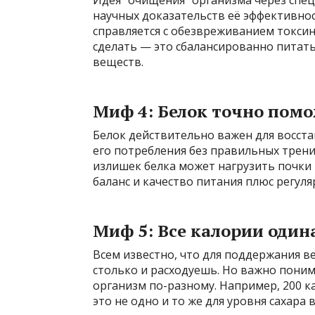
Идея “очищения” организма через спец
научных доказательств её эффективнос
справляется с обезвреживанием токсин
сделать — это сбалансированно питать
веществ.
Миф 4: Белок точно пом
Белок действительно важен для восста
его потребления без правильных тренир
излишек белка может нагрузить почки
баланс и качество питания плюс регуля
Миф 5: Все калории оди
Всем известно, что для поддержания в
столько и расходуешь. Но важно поним
организм по-разному. Например, 200 к
это не одно и то же для уровня сахара