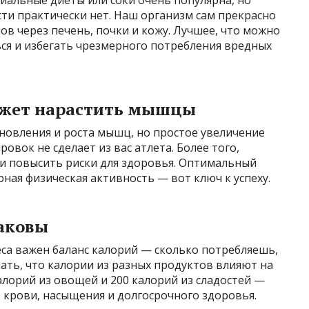
иальные диеты или соки очень популярна, но
ти практически нет. Наш организм сам прекрасно
ов через печень, почки и кожу. Лучшее, что можно
ся и избегать чрезмерного потребления вредных
ожет нарастить мышцы
новления и роста мышц, но простое увеличение
овок не сделает из вас атлета. Более того,
 и повысить риски для здоровья. Оптимальный
рная физическая активность — вот ключ к успеху.
наковы
еса важен баланс калорий — сколько потребляешь,
ать, что калории из разных продуктов влияют на
алорий из овощей и 200 калорий из сладостей —
 в крови, насыщения и долгосрочного здоровья.