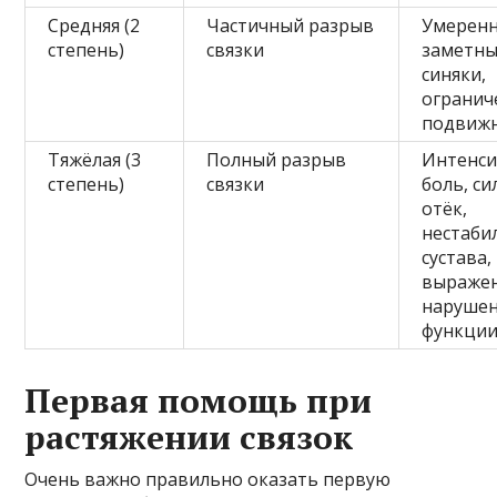
Средняя (2
Частичный разрыв
Умеренн
степень)
связки
заметны
синяки,
огранич
подвиж
Тяжёлая (3
Полный разрыв
Интенси
степень)
связки
боль, с
отёк,
нестаби
сустава,
выраже
наруше
функци
Первая помощь при
растяжении связок
Очень важно правильно оказать первую