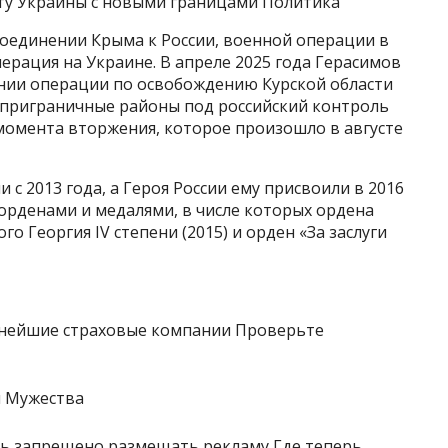
ту Украины с новыми границами Политика
соединении Крыма к России, военной операции в
операция на Украине. В апреле 2025 года Герасимов
нии операции по освобождению Курской области
 приграничные районы под российский контроль
 момента вторжения, которое произошло в августе
 с 2013 года, а Героя России ему присвоили в 2016
орденами и медалями, в числе которых ордена
ого Георгия IV степени (2015) и орден «За заслуги
нейшие страховые компании Проверьте
рь запрещено размещать рекламу Где теперь