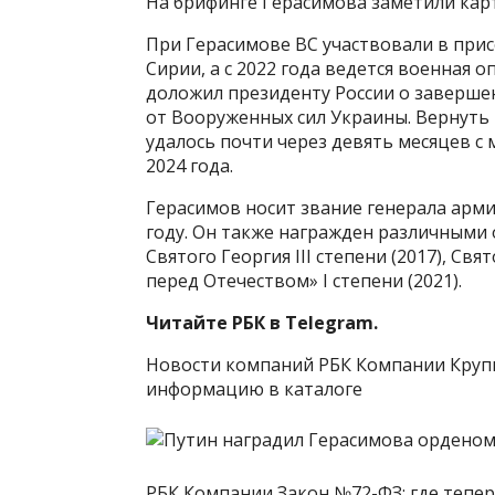
На брифинге Герасимова заметили кар
При Герасимове ВС участвовали в при
Сирии, а с 2022 года ведется военная 
доложил президенту России о заверше
от Вооруженных сил Украины. Вернуть
удалось почти через девять месяцев с
2024 года.
Герасимов носит звание генерала армии
году. Он также награжден различными 
Святого Георгия III степени (2017), Свят
перед Отечеством» I степени (2021).
Читайте РБК в Telegram.
Новости компаний РБК Компании Круп
информацию в каталоге
РБК Компании Закон №72-ФЗ: где тепе