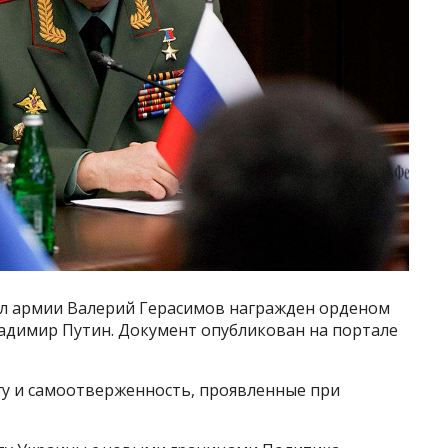
ал армии Валерий Герасимов награжден орденом
ладимир Путин. Документ опубликован на портале
гу и самоотверженность, проявленные при