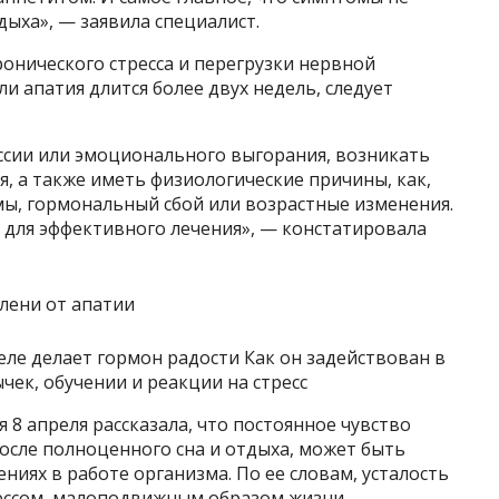
дыха», — заявила специалист.
ронического стресса и перегрузки нервной
ли апатия длится более двух недель, следует
сии или эмоционального выгорания, возникать
я, а также иметь физиологические причины, как,
мы, гормональный сбой или возрастные изменения.
 для эффективного лечения», — констатировала
еле делает гормон радости Как он задействован в
ек, обучении и реакции на стресс
8 апреля рассказала, что постоянное чувство
после полноценного сна и отдыха, может быть
иях в работе организма. По ее словам, усталость
рессом, малоподвижным образом жизни,