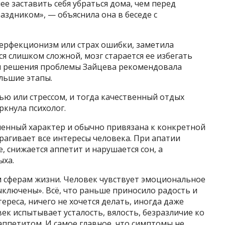
е заставить себя убраться дома, чем перед
здником», — объяснила она в беседе с
ерфекционизм или страх ошибки, заметила
тся слишком сложной, мозг старается ее избегать
ля решения проблемы Зайцева рекомендовала
льшие этапы.
ью или стрессом, и тогда качественный отдых
кнула психолог.
менный характер и обычно привязана к конкретной
трагивает все интересы человека. При апатии
 снижается аппетит и нарушается сон, а
ыха.
м сферам жизни. Человек чувствует эмоциональное
ыключены». Всё, что раньше приносило радость и
реса, ничего не хочется делать, иногда даже
ек испытывает усталость, вялость, безразличие ко
аппетитом. И самое главное, что симптомы не