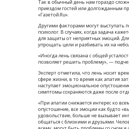
Так в обычный день нам гораздо сложне
приездом гостей или долгожданным пра
«Газетой.Ru».
Другими факторами могут выступать п
психолог. В случаях, когда задача каже
для защиты от неприятных эмоций. Д
упрощать цели и разбивать их на небо
«Иногда лень связана с общей усталост
позволяет решить проблему», — подчер
Эксперт отметила, что лень носит вре
сфере жизни, в то время как апатия за
наступает эмоциональное опустошение,
симптомы сохраняются даже после отд
«При апатии снижается интерес ко все
опустошение, все эмоции как будто «в
удовольствие, больше не вызывает инте
общаться с близкими и друзьями. Челов
всему, могут быть проблемы со сном и 