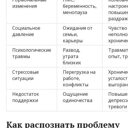
изменения
беременность,
настрое
менопауза
повыше
раздраж
Социальное
Ожидания от
Чувство
давление
семьи,
неполно
карьеры
хрониче
Психологические
Развод,
Травмат
травмы
утрата
опыт, т
близких
Стрессовые
Перегрузка на
Хрониче
ситуации
работе,
усталост
конфликты
выгоран
Недостаток
Ощущение
Повыше
поддержки
одиночества
депресс
тревоги
Как распознать проблему