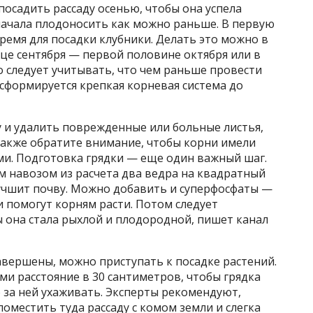
посадить рассаду осенью, чтобы она успела
начала плодоносить как можно раньше. В первую
емя для посадки клубники. Делать это можно в
нце сентября — первой половине октября или в
о следует учитывать, что чем раньше провести
 сформируется крепкая корневая система до
 и удалить поврежденные или больные листья,
 Также обратите внимание, чтобы корни имели
и. Подготовка грядки — еще один важный шаг.
м навозом из расчета два ведра на квадратный
лучшит почву. Можно добавить и суперфосфаты —
и помогут корням расти. Потом следует
 она стала рыхлой и плодородной, пишет канал
авершены, можно приступать к посадке растений.
ми расстояние в 30 сантиметров, чтобы грядка
 за ней ухаживать. Эксперты рекомендуют,
оместить туда рассаду с комом земли и слегка