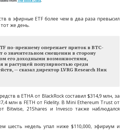
ств в эфирные ETF более чем в два раза превысил
тот же день.
ETF по-прежнему опережает приток в BTC-
ет о значительном смещении в сторону
ном его доходными возможностями,
я и растущей популярностью среди
ств, — сказал директор LVRG Research Ник
едств в ETHA от BlackRock составил $314,9 млн, за
4 млн в FETH от Fidelity. В Mini Ethereum Trust от
т Bitwise, 21Shares и Invesco также наблюдался
ем шесть недель упал ниже $110,000, эфириум и