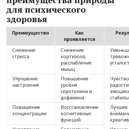
для психического
здоровья
Преимущество
Как
Резу
проявляется
Снижение
Снижение
Уменьш
стресса
кортизола,
тревожн
расслабление
усталос
мышц
Улучшение
Повышение
Чувств
настроения
уровня
радости
серотонина и
эмоцио
дофамина
стабиль
Повышение
Восстановление
Лучшее
концентрации
когнитивных
вниман
функций
креатив