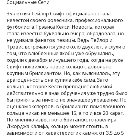
Социальные Сети
35-летняя Тейлор Свифт официально стала
невестой своего ровесника, профессионального
футболиста Трэвиса Келси. Новость, которая
стала известна буквально вчера, обрадовала, но
не удивила фанатов певицы. Ведь Тейлор и
Трэвис встречаются уже около двух лет, а слухи о
том, что влюбленные якобы уже обручились,
ходили с декабря минувшего года, когда на руке
Свифт появилось новое кольцо с довольно
крупным бриллиантом. Но, как выяснилось, эту
драгоценность она купила себе сама. Зато
кольцо, которое Келси преподнес любимой
действительно в знак обручения уже трудно было
бы принять за ничего не значащее украшение. По
оценкам экспертов, в бриллианте помолвочного
кольца никак не меньшее 15, а то и все 20 карат.
По мнению известного британского ювелира
Джорджа Калифа, кольцо может стоить, в
зависимости от характеристик камня, от 3,5 до 5