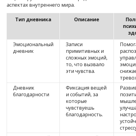
аспектах внутреннего мира.
Тип дневника
Описание
Пол
псих
зд
Эмоциональный
Записи
Помог
дневник
примитивных и
распо
сложных эмоций,
управ
то, что вызвало
эмоци
эти чувства.
снижа
трево
Дневник
Фиксация вещей
Разви
благодарности
и событий, за
позит
которые
мышле
чувствуешь
улучш
благодарность.
настр
устойч
стрессу