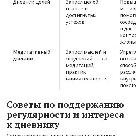
Дневник целей
Записи целей,
Повы
планов и
мотив
достигнутых
помог
успехов.
сосре
и дает
контр
жизнь
Медитативный
Записи мыслей и
Укреп
дневник
ощущений после
осозн
медитаций,
способ
практик
рассл
внимательности.
внутр
покою
Советы по поддержанию
регулярности и интереса
к дневнику
Самая частая сложность в ведении дневника —