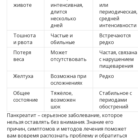
животе
интенсивная,
или
длится
периодическая,
несколько
средней
дней
интенсивности
Тошнота
Частые и
Встречаются
и рвота
обильные
редко
Потеря
Может
Частая, связана
веса
отсутствовать
с нарушением
пищеварения
Желтуха
Возможна при
Редко
осложнениях
Общее
Тяжёлое,
Стабильное с
состояние
возможен
периодами
шок
обострений
Панкреатит – серьезное заболевание, которое
нельзя оставлять без внимания. Знание его
причин, симптомов и методов лечения поможет
вам вовремя распознать проблему и обратиться