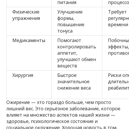
питания
процесс
Физические
Улучшение
Требует
упражнения
формы,
регулярн
повышение
времени
тонуса
Медикаменты
Помогают
Побочны
контролировать
эффекты
аппетит,
противо
улучшают обмен
веществ
Хирургия
Быстрое
Риски оп
значительное
длитель
снижение веса
реабили
Ожирение — это гораздо больше, чем просто
лишний вес. Это серьёзное заболевание, которое
влияет на множество аспектов нашей жизни —
здоровье, психологическое состояние и
социальное окружение. Хорошая новость в том,