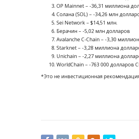
OP Mainnet – -36,31 миллиона до
Солана (SOL) – -34,26 млн долла
Sei Network – $14,51 млн.
Берачин – -5,02 млн долларов
Avalanche C-Chain – -3,30 миллио
Starknet – -3,28 миллиона долла
Unichain – -2,27 миллиона долла
WorldChain – -763 000 долларов 
*Это не инвестиционная рекомендация