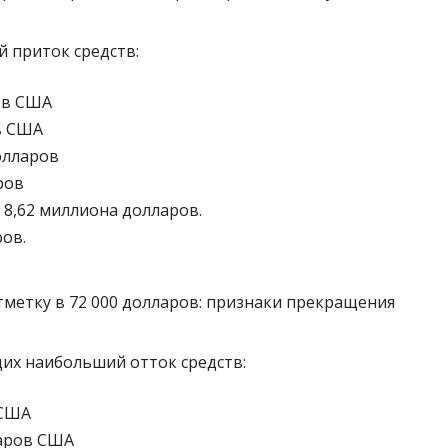
й приток средств:
ров США
ов США
олларов
ров
 8,62 миллиона долларов.
ров.
метку в 72 000 долларов: признаки прекращения
их наибольший отток средств:
 США
ларов США