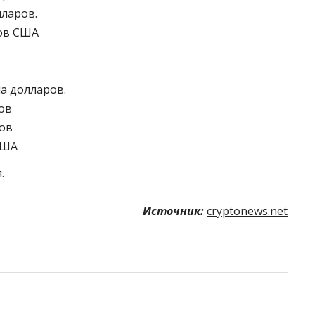
лларов.
ров США
на долларов.
ров
ров
США
.
Источник:
cryptonews.net