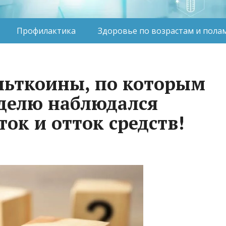
Профилактика
Здоровье по возрастам и пола
льткоины, по которым
делю наблюдался
ок и отток средств!