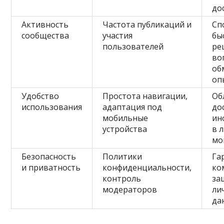
до
Активность
Частота публикаций и
Сп
сообщества
участия
бы
пользователей
ре
во
об
оп
Удобство
Простота навигации,
Об
использования
адаптация под
до
мобильные
ин
устройства
в 
мо
Безопасность
Политики
Га
и приватность
конфиденциальности,
ко
контроль
за
модераторов
ли
да