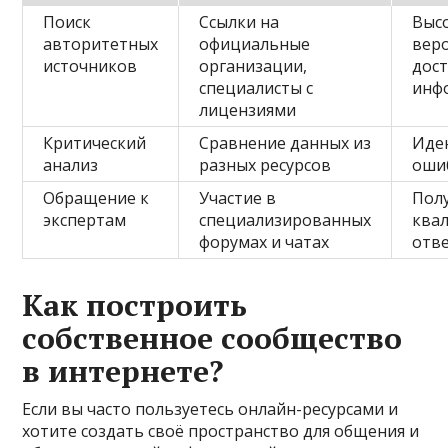
Поиск
Ссылки на
Выс
авторитетных
официальные
вер
источников
организации,
дос
специалисты с
инф
лицензиями
Критический
Сравнение данных из
Иде
анализ
разных ресурсов
оши
Обращение к
Участие в
Пол
экспертам
специализированных
ква
форумах и чатах
отв
Как построить
собственное сообщество
в интернете?
Если вы часто пользуетесь онлайн-ресурсами и
хотите создать своё пространство для общения и