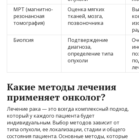
МРТ (магнитно-
Оценка мягких
Вы
резонансная
тканей, мозга,
ко
томография)
позвоночника
из
ра
Биопсия
Подтверждение
Оч
диагноза,
ин
определение типа
по
опухоли
по
ле
Какие методы лечения
применяет онколог?
Лечение рака — это всегда комплексный подход,
который у каждого пациента будет
индивидуальным. Выбор методов зависит от
типа опухоли, ее локализации, стадии и общего
состояния пациента. Основные методы, которые