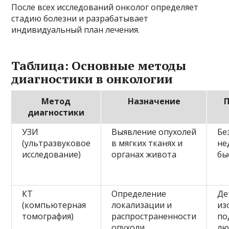
После всех исследований онколог определяет
стадию болезни и разрабатывает
индивидуальный план лечения.
Таблица: Основные методы
диагностики в онкологии
Метод
Назначение
диагностики
УЗИ
Выявление опухолей
Бе
(ультразвуковое
в мягких тканях и
не
исследование)
органах живота
бы
КТ
Определение
Де
(компьютерная
локализации и
из
томография)
распространенности
по
опухоли
лю