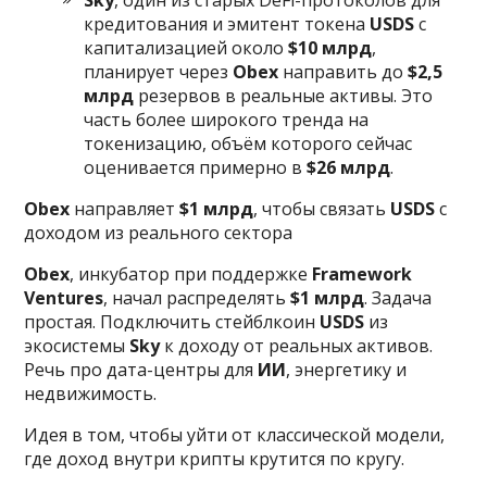
кредитования и эмитент токена
USDS
с
капитализацией около
$10 млрд
,
планирует через
Obex
направить до
$2,5
млрд
резервов в реальные активы. Это
часть более широкого тренда на
токенизацию, объём которого сейчас
оценивается примерно в
$26 млрд
.
Obex
направляет
$1 млрд
, чтобы связать
USDS
с
доходом из реального сектора
Obex
, инкубатор при поддержке
Framework
Ventures
, начал распределять
$1 млрд
. Задача
простая. Подключить стейблкоин
USDS
из
экосистемы
Sky
к доходу от реальных активов.
Речь про дата-центры для
ИИ
, энергетику и
недвижимость.
Идея в том, чтобы уйти от классической модели,
где доход внутри крипты крутится по кругу.