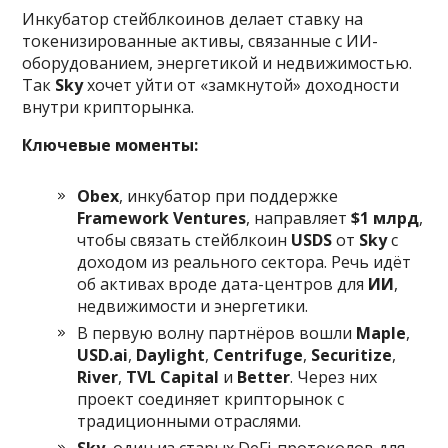
Инкубатор стейблкоинов делает ставку на
токенизированные активы, связанные с ИИ-
оборудованием, энергетикой и недвижимостью.
Так
Sky
хочет уйти от «замкнутой» доходности
внутри крипторынка.
Ключевые моменты:
Obex
, инкубатор при поддержке
Framework Ventures
, направляет
$1 млрд
,
чтобы связать стейблкоин
USDS
от
Sky
с
доходом из реального сектора. Речь идёт
об активах вроде дата-центров для
ИИ
,
недвижимости и энергетики.
В первую волну партнёров вошли
Maple
,
USD.ai
,
Daylight
,
Centrifuge
,
Securitize
,
River
,
TVL Capital
и
Better
. Через них
проект соединяет крипторынок с
традиционными отраслями.
Sky
, один из старых DeFi-протоколов для