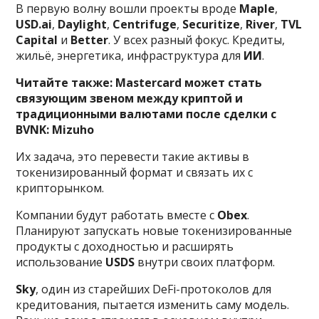
В первую волну вошли проекты вроде
Maple
,
USD.ai
,
Daylight
,
Centrifuge
,
Securitize
,
River
,
TVL
Capital
и
Better
. У всех разный фокус. Кредиты,
жильё, энергетика, инфраструктура для
ИИ
.
Читайте также:
Mastercard может стать
связующим звеном между криптой и
традиционными валютами после сделки с
BVNK: Mizuho
Их задача, это перевести такие активы в
токенизированный формат и связать их с
крипторынком.
Компании будут работать вместе с
Obex
.
Планируют запускать новые токенизированные
продукты с доходностью и расширять
использование
USDS
внутри своих платформ.
Sky
, один из старейших DeFi-протоколов для
кредитования, пытается изменить саму модель.