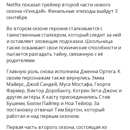
Netflix показал трейлер второй части нового
сезона «Уэнсдэй». Финальные эпизоды выйдут 3
сентября.
Во втором сезоне героиня сталкивается с
таинственным сталкером, который следит за ней
и оставляет зловещие подсказки. Школьница
также осваивает свои психические способности и
пытается разгадать тайну, связанную с её
родителями.
Главную роль снова исполнила Дженна Ортега. К
своим персонажам также вернулись Эмма
Майерс, Джой Сандей, Муса Мостафа, Георги
Фармер, Виктор Доробанту, Кэтрин Зета-Джонс и
другие актёры. К касту присоединились Стив
Бушеми, Билли Пайпер и Ноа Тейлор. За
постановку отвечал Тим Бёртон, который
работал и над первым сезоном.
Первая часть второго сезона, состоящая из