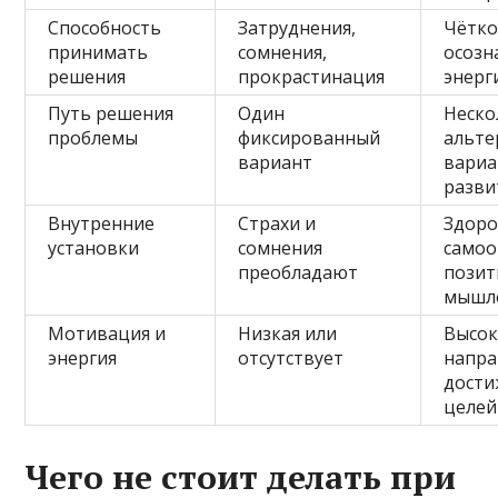
Способность
Затруднения,
Чётко
принимать
сомнения,
осозн
решения
прокрастинация
энерг
Путь решения
Один
Неско
проблемы
фиксированный
альте
вариант
вариа
разви
Внутренние
Страхи и
Здоро
установки
сомнения
самоо
преобладают
позит
мышл
Мотивация и
Низкая или
Высок
энергия
отсутствует
напра
дости
целей
Чего не стоит делать при