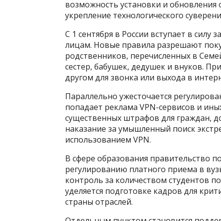
возможность установки и обновления 
укрепление технологического суверени
С 1 сентября в России вступает в силу
лицам. Новые правила разрешают поку
родственников, перечисленных в Семейн
сестер, бабушек, дедушек и внуков. П
другом для звонка или выхода в интер
Параллельно ужесточается регулирован
попадает реклама VPN-сервисов и иных
существенных штрафов для граждан, д
наказание за умышленный поиск экстре
использованием VPN.
В сфере образования правительство п
регулированию платного приема в вузы
контроль за количеством студентов п
уделяется подготовке кадров для крит
страны отраслей.
Отдельным пунктом становится поддер