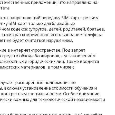
отечественных приложений, что направлено на
тета.
 закон, запрещающий передачу SIM-карт третьим
пку SIM-карт только для ближайших
ом кодексе: супругов, детей, родителей, братьев,
ри этом кратковременное использование телефона
нет не будет считаться нарушением.
ие в интернет-пространстве. Под запрет
 средств обхода блокировок, с установлением
олжностных и юридических лиц. Также вводится
мистских материалов, в том числе с
олучает расширенные полномочия по
, включая установление стоимости обучения и
о конкретным специальностям. Особое внимание
ически важных для технологической независимости
жка беременных студенток, которые с 1 сентября