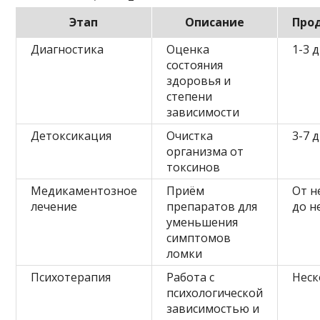
Этап
Описание
Про
Диагностика
Оценка
1-3 
состояния
здоровья и
степени
зависимости
Детоксикация
Очистка
3-7 
организма от
токсинов
Медикаментозное
Приём
От н
лечение
препаратов для
до н
уменьшения
симптомов
ломки
Психотерапия
Работа с
Неск
психологической
зависимостью и