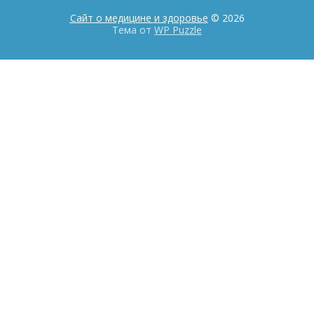
Сайт о медицине и здоровье
© 2026
Тема от
WP Puzzle