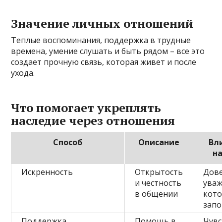
Значение личных отношений
Теплые воспоминания, поддержка в трудные
времена, умение слушать и быть рядом – все это
создает прочную связь, которая живет и после
ухода.
Что помогает укреплять
наследие через отношения
Способ
Описание
Вл
н
Искренность
Открытость
Дове
и честность
уваж
в общении
кот
зап
Поддержка
Помощь в
Чув