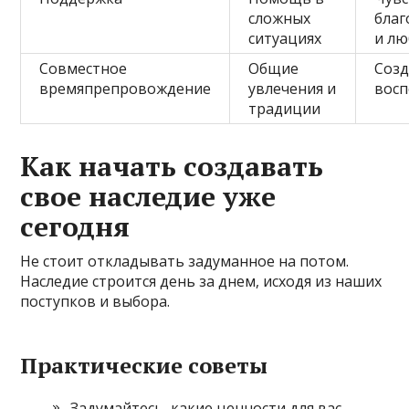
сложных
благ
ситуациях
и л
Совместное
Общие
Созд
времяпрепровождение
увлечения и
вос
традиции
Как начать создавать
свое наследие уже
сегодня
Не стоит откладывать задуманное на потом.
Наследие строится день за днем, исходя из наших
поступков и выбора.
Практические советы
Задумайтесь, какие ценности для вас