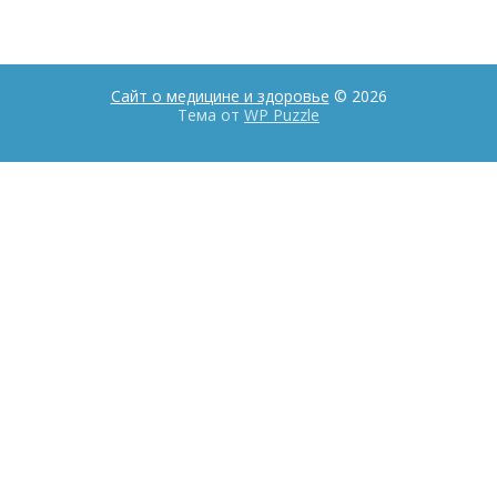
Сайт о медицине и здоровье
© 2026
Тема от
WP Puzzle