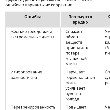
ошибки и варианты их коррекции.
Ошибка
Почему это
вредно
Жесткие голодовки и
Снижает
Ум
экстремальные диеты
обмен
ог
веществ,
ка
приводит к
сб
потере
пи
мышечной
массы
Игнорирование
Нарушает
Сп
важности сна
гормональный
су
фон и
р
усиливает
чувство
голода
Перетренированность
Повышает
Че