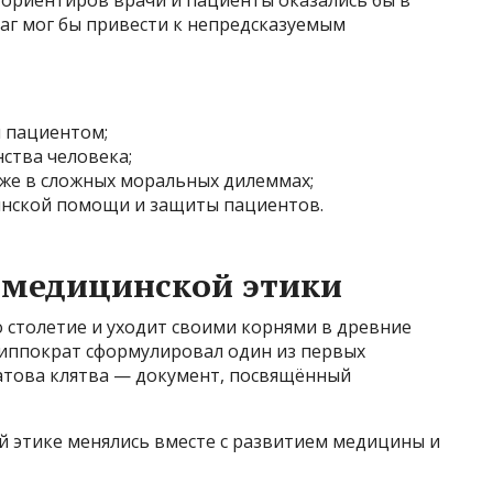
х ориентиров врачи и пациенты оказались бы в
аг мог бы привести к непредсказуемым
 пациентом;
ства человека;
же в сложных моральных дилеммах;
инской помощи и защиты пациентов.
 медицинской этики
 столетие и уходит своими корнями в древние
Гиппократ сформулировал один из первых
атова клятва — документ, посвящённый
й этике менялись вместе с развитием медицины и