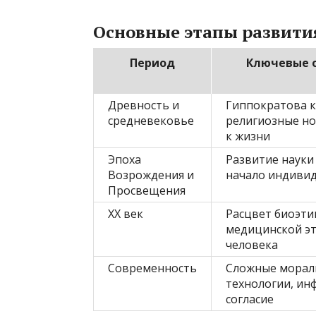
Основные этапы развити
Период
Ключевые 
Древность и
Гиппократова к
средневековье
религиозные н
к жизни
Эпоха
Развитие науки
Возрождения и
начало индиви
Просвещения
XX век
Расцвет биоэти
медицинской эт
человека
Современность
Сложные морал
технологии, и
согласие