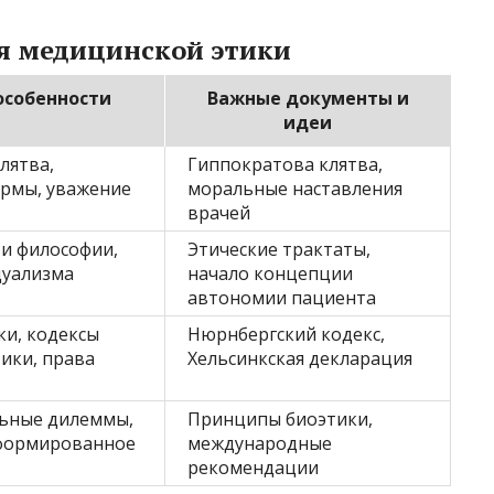
я медицинской этики
особенности
Важные документы и
идеи
лятва,
Гиппократова клятва,
ормы, уважение
моральные наставления
врачей
 и философии,
Этические трактаты,
дуализма
начало концепции
автономии пациента
ки, кодексы
Нюрнбергский кодекс,
ики, права
Хельсинкская декларация
ьные дилеммы,
Принципы биоэтики,
нформированное
международные
рекомендации