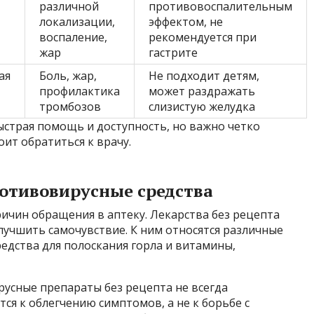
различной
противовоспалительным
локализации,
эффектом, не
воспаление,
рекомендуется при
жар
гастрите
ая
Боль, жар,
Не подходит детям,
профилактика
может раздражать
тромбозов
слизистую желудка
ыстрая помощь и доступность, но важно четко
оит обратиться к врачу.
отивовирусные средства
ричин обращения в аптеку. Лекарства без рецепта
лучшить самочувствие. К ним относятся различные
редства для полоскания горла и витамины,
русные препараты без рецепта не всегда
тся к облегчению симптомов, а не к борьбе с