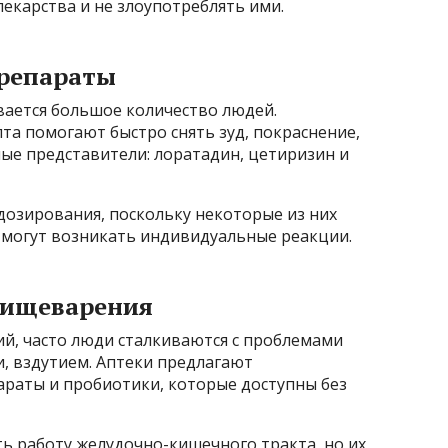
лекарства и не злоупотреблять ими.
препараты
ивается большое количество людей.
та помогают быстро снять зуд, покраснение,
ные представители: лоратадин, цетиризин и
дозирования, поскольку некоторые из них
й могут возникать индивидуальные реакции.
 пищеварения
й, часто люди сталкиваются с проблемами
, вздутием. Аптеки предлагают
раты и пробиотики, которые доступны без
ь работу желудочно-кишечного тракта, но их