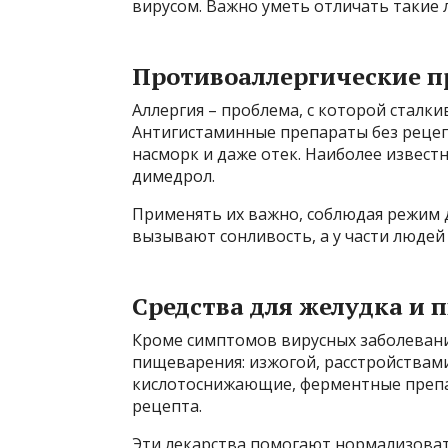
вирусом. Важно уметь отличать такие 
Противоаллергические 
Аллергия – проблема, с которой сталк
Антигистаминные препараты без рецеп
насморк и даже отек. Наиболее извест
димедрол.
Применять их важно, соблюдая режим 
вызывают сонливость, а у части люде
Средства для желудка и
Кроме симптомов вирусных заболевани
пищеварения: изжогой, расстройствами
кислотоснижающие, ферментные препа
рецепта.
Эти лекарства помогают нормализоват