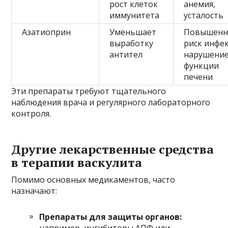
рост клеток
анемия,
иммунитета
усталость
Азатиоприн
Уменьшает
Повышен
выработку
риск инфе
антител
нарушени
функции
печени
Эти препараты требуют тщательного
наблюдения врача и регулярного лабораторного
контроля.
Другие лекарственные средства
в терапии васкулита
Помимо основных медикаментов, часто
назначают:
Препараты для защиты органов:
например, ингибиторы АПФ или