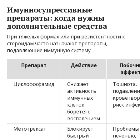
Имунносупрессивные
препараты: когда нужны
дополнительные средства
При тяжелых формах или при резистентности к
стероидам часто назначают препараты,
подавляющие иммунную систему:
Препарат
Действие
Побочн
эффек
Циклофосфамид
Снижает
Тошнота,
активность
подавлени
иммунных
кроветвор
клеток,
риск инфе
борется с
воспалением
Метотрексат
Блокирует
Проблемы 
быстрый
печенью,