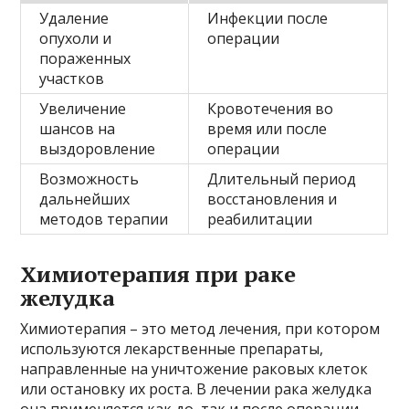
Удаление
Инфекции после
опухоли и
операции
пораженных
участков
Увеличение
Кровотечения во
шансов на
время или после
выздоровление
операции
Возможность
Длительный период
дальнейших
восстановления и
методов терапии
реабилитации
Химиотерапия при раке
желудка
Химиотерапия – это метод лечения, при котором
используются лекарственные препараты,
направленные на уничтожение раковых клеток
или остановку их роста. В лечении рака желудка
она применяется как до, так и после операции.