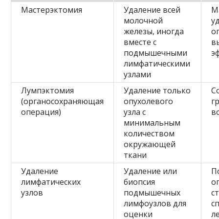
Мастерэктомия
Удаление всей
М
молочной
у
железы, иногда
о
вместе с
в
подмышечными
э
лимфатическими
узлами
Лумпэктомия
Удаление только
С
(органосохраняющая
опухолевого
г
операция)
узла с
в
минимальным
количеством
окружающей
ткани
Удаление
Удаление или
П
лимфатических
биопсия
о
узлов
подмышечных
с
лимфоузлов для
с
оценки
л