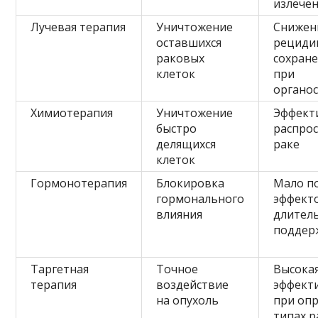
излече
Лучевая терапия
Уничтожение
Снижен
оставшихся
рециди
раковых
сохране
клеток
при
органо
Химиотерапия
Уничтожение
Эффект
быстро
распро
делящихся
раке
клеток
Гормонотерапия
Блокировка
Мало п
гормонального
эффект
влияния
длител
поддер
Таргетная
Точное
Высока
терапия
воздействие
эффект
на опухоль
при оп
типах р