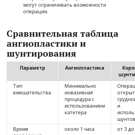
могут ограничивать возможности
операции.
Сравнительная таблица
ангиопластики и
шунтирования
Параметр
Ангиопластика
Коро
шунти
Тип
Минимально
Операц
вмешательства
инвазивная
откры
процедура с
грудно
использованием
и
катетера
исполь
шунто
Время
около 1 часа
от 3 до