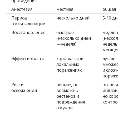
проведения
Анестезия
местная
общая
Период
несколько дней
5-10 д
госпитализации
Восстановление
быстрое
медле
(несколько дней
(неско
—неделя)
недел
месяце
Эффективность
хорошая при
лучше 
локальных
множе
поражениях
и слож
пораже
Риски
низкие, но
выше и
осложнений
возможны
инвази
рестеноз и
но хор
повреждения
контр
сосудов