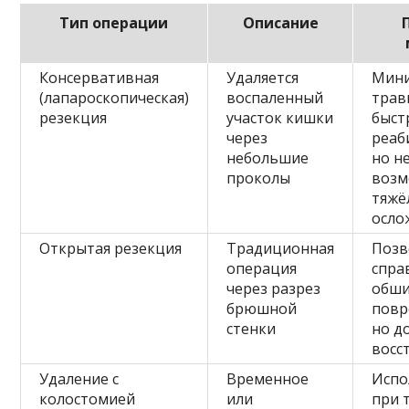
Тип операции
Описание
Консервативная
Удаляется
Мин
(лапароскопическая)
воспаленный
трав
резекция
участок кишки
быст
через
реаб
небольшие
но н
проколы
возм
тяжё
осло
Открытая резекция
Традиционная
Позв
операция
спра
через разрез
обш
брюшной
повр
стенки
но д
восс
Удаление с
Временное
Испо
колостомией
или
при 