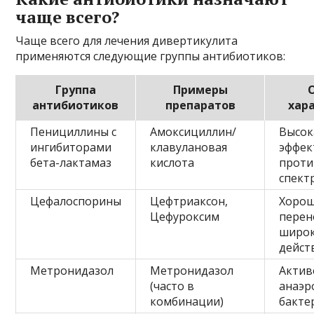
чаще всего?
Чаще всего для лечения дивертикулита
применяются следующие группы антибиотиков:
Группа
Примеры
антибиотиков
препаратов
хар
Пенициллины с
Амоксициллин/
Высок
ингибиторами
клавулановая
эффек
бета-лактамаз
кислота
проти
спект
Цефалоспорины
Цефтриаксон,
Хоро
Цефуроксим
перен
широк
дейст
Метронидазол
Метронидазол
Актив
(часто в
анаэр
комбинации)
бакте