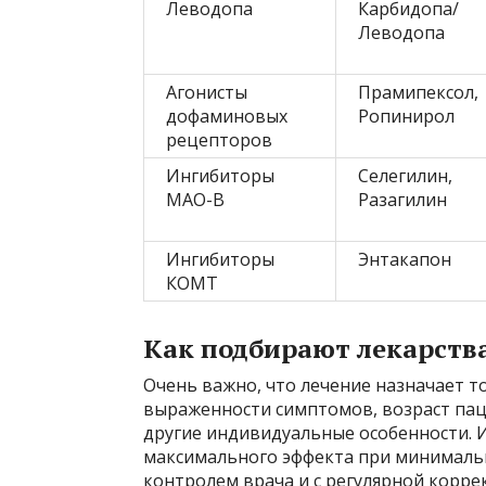
Леводопа
Карбидопа/
Леводопа
Агонисты
Прамипексол,
дофаминовых
Ропинирол
рецепторов
Ингибиторы
Селегилин,
МАО-В
Разагилин
Ингибиторы
Энтакапон
КОМТ
Как подбирают лекарств
Очень важно, что лечение назначает т
выраженности симптомов, возраст пац
другие индивидуальные особенности. 
максимального эффекта при минимальн
контролем врача и с регулярной корре