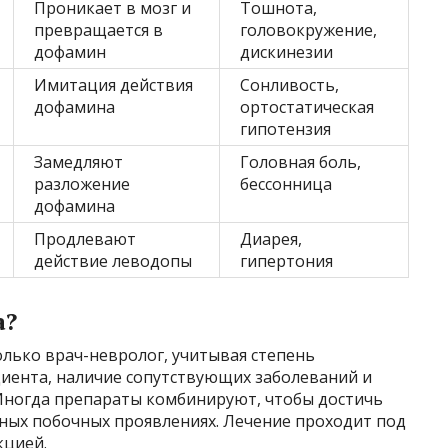
Проникает в мозг и
Тошнота,
превращается в
головокружение,
дофамин
дискинезии
Имитация действия
Сонливость,
дофамина
ортостатическая
гипотензия
Замедляют
Головная боль,
разложение
бессонница
дофамина
Продлевают
Диарея,
действие леводопы
гипертония
а?
олько врач-невролог, учитывая степень
иента, наличие сопутствующих заболеваний и
Иногда препараты комбинируют, чтобы достичь
ых побочных проявлениях. Лечение проходит под
кцией.