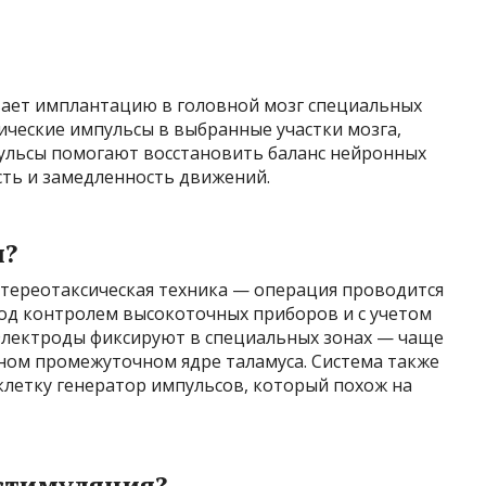
вает имплантацию в головной мозг специальных
ические импульсы в выбранные участки мозга,
пульсы помогают восстановить баланс нейронных
сть и замедленность движений.
я?
стереотаксическая техника — операция проводится
под контролем высокоточных приборов и с учетом
Электроды фиксируют в специальных зонах — чаще
ьном промежуточном ядре таламуса. Система также
летку генератор импульсов, который похож на
 стимуляция?