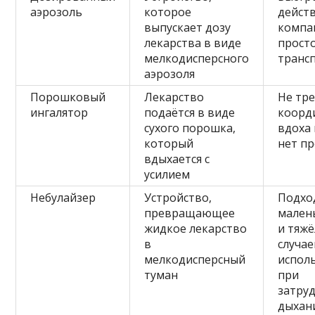
аэрозоль
которое
действ
выпускает дозу
компа
лекарства в виде
прост
мелкодисперсного
транс
аэрозоля
Порошковый
Лекарство
Не тр
ингалятор
подаётся в виде
коорд
сухого порошка,
вдоха 
который
нет п
вдыхается с
усилием
Небулайзер
Устройство,
Подхо
превращающее
мален
жидкое лекарство
и тяж
в
случае
мелкодисперсный
испол
туман
при
затру
дыхан