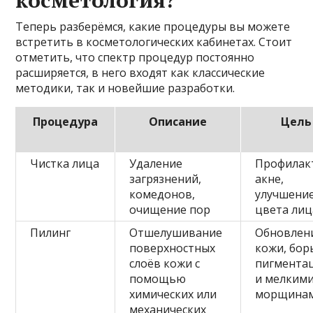
Теперь разберёмся, какие процедуры вы можете
встретить в косметологических кабинетах. Стоит
отметить, что спектр процедур постоянно
расширяется, в него входят как классические
методики, так и новейшие разработки.
Процедура
Описание
Цель
Чистка лица
Удаление
Профилак
загрязнений,
акне,
комедонов,
улучшени
очищение пор
цвета лиц
Пилинг
Отшелушивание
Обновлен
поверхностных
кожи, бор
слоёв кожи с
пигмента
помощью
и мелким
химических или
морщина
механических