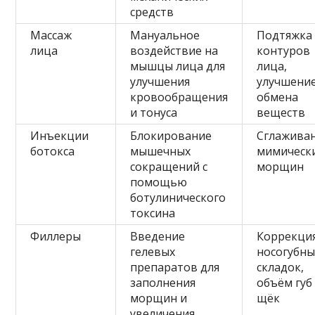
средств
Массаж
Мануальное
Подтяжка
лица
воздействие на
контуров
мышцы лица для
лица,
улучшения
улучшени
кровообращения
обмена
и тонуса
веществ
Инъекции
Блокирование
Сглажива
ботокса
мышечных
мимическ
сокращений с
морщин
помощью
ботулинического
токсина
Филлеры
Введение
Коррекци
гелевых
носогубны
препаратов для
складок,
заполнения
объём губ
морщин и
щёк
увеличения