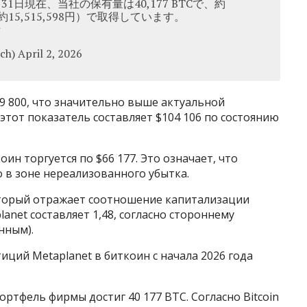
31日現在、当社の保有量は40,177 BTCで、約
り約15,515,598円）で取得しています。
h) April 2, 2026
79 800, что значительно выше актуальной
этот показатель составляет $104 106 по состоянию
н торгуется по $66 177. Это означает, что
о в зоне нереализованного убытка.
оторый отражает соотношение капитализации
anet составляет 1,48, согласно стороннему
нным).
иций Metaplanet в биткоин с начала 2026 года
ртфель фирмы достиг 40 177 BTC. Согласно Bitcoin