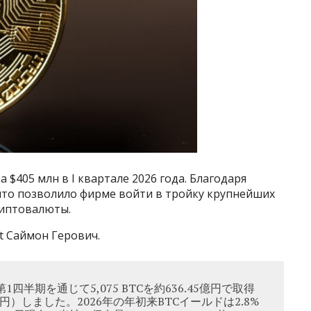
 $405 млн в I квартале 2026 года. Благодаря
, что позволило фирме войти в тройку крупнейших
иптовалюты.
t Саймон Герович.
四半期を通じて5,075 BTCを約636.45億円で取得
793円）しました。2026年の年初来BTCイールドは2.8%