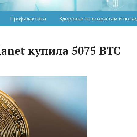
Профилактика
Здоровье по возрастам и пола
anet купила 5075 BTC