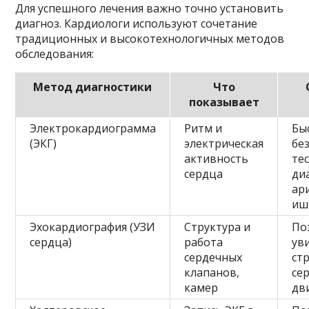
Для успешного лечения важно точно установить
диагноз. Кардиологи используют сочетание
традиционных и высокотехнологичных методов
обследования:
Метод диагностики
Что
показывает
Электрокардиограмма
Ритм и
Бы
(ЭКГ)
электрическая
бе
активность
тес
сердца
ди
ар
иш
Эхокардиография (УЗИ
Структура и
По
сердца)
работа
ув
сердечных
ст
клапанов,
се
камер
дв