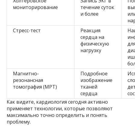
Холтеровское
Запись ЭКГ в
По
мониторирование
течение суток
вы
и более
ил
на
Стресс-тест
Реакция
На
сердца на
ин
физическую
дл
нагрузку
ди
иш
бо
Магнитно-
Подробное
Ис
резонансная
изображение
сл
томография (МРТ)
тканей
де
сердца
со
Как видите, кардиология сегодня активно
применяет технологии, которые позволяют
максимально точно определить и понять
проблему.