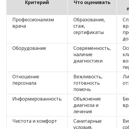
Критерий
Что оценивать
Профессионализм
Образование,
Сп
врача
стаж,
вр
сертификаты
пр
до
Оборудование
Современность,
Ос
наличие
кл
диагностики
во
пе
Отношение
Вежливость,
Ли
персонала
готовность
от
помочь
Информированность
Объяснение
Бе
диагноза и
вр
лечения
Чистота и комфорт
Санитарные
Ви
условия,
со