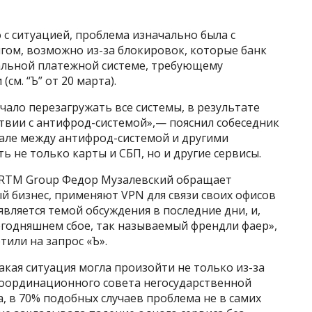
 с ситуацией, проблема изначально была с
гом, возможно из-за блокировок, которые банк
альной платежной системе, требующему
м. “Ъ” от 20 марта).
чало перезагружать все системы, в результате
твии с антифрод-системой»,— пояснил собеседник
нале между антифрод-системой и другими
ть не только карты и СБП, но и другие сервисы.
 RTM Group Федор Музалевский обращает
ый бизнес, применяют VPN для связи своих офисов
вляется темой обсуждения в последние дни, и,
сегодняшнем сбое, так называемый френдли фаер»,
тили на запрос «Ъ».
акая ситуация могла произойти не только из-за
Координационного совета негосударственной
, в 70% подобных случаев проблема не в самих