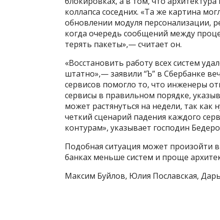
блокировках, а в том, что архитектура
коллапса соседних. «Та же картина мо
обновлении модуля персонализации, рез
когда очередь сообщений между проце
терять пакеты»,— считает он.
«Восстановить работу всех систем удал
штатно»,— заявили “Ъ” в Сбербанке ве
сервисов помогло то, что инженеры от
сервисы в правильном порядке, указы
может растянуться на недели, так как 
четкий сценарий падения каждого серв
контурам», указывает господин Бедеро
Подобная ситуация может произойти в
банках меньше систем и проще архитек
Максим Буйлов, Юлия Пославская, Дар