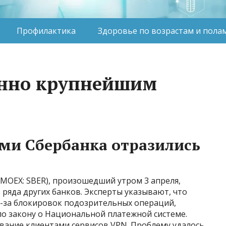
Профилактика
Здоровье по возрастам и пола
енно крупнейшим
ми Сбербанка отразились
(MOEX: SBER), произошедший утром 3 апреля,
ряда других банков. Эксперты указывают, что
з-за блокировок подозрительных операций,
по закону о Национальной платежной системе.
вание клиентами сервисов VPN. Проблему удалось