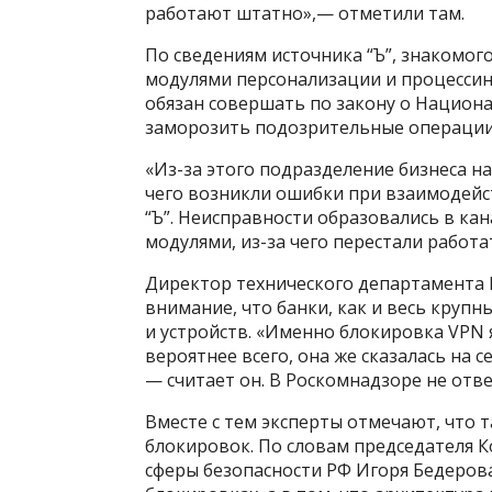
работают штатно»,— отметили там.
По сведениям источника “Ъ”, знакомого
модулями персонализации и процессин
обязан совершать по закону о Национ
заморозить подозрительные операции (с
«Из-за этого подразделение бизнеса на
чего возникли ошибки при взаимодейс
“Ъ”. Неисправности образовались в ка
модулями, из-за чего перестали работа
Директор технического департамента
внимание, что банки, как и весь крупн
и устройств. «Именно блокировка VPN я
вероятнее всего, она же сказалась на 
— считает он. В Роскомнадзоре не отве
Вместе с тем эксперты отмечают, что т
блокировок. По словам председателя 
сферы безопасности РФ Игоря Бедерова