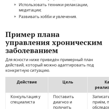
Использовать техники релаксации,
медитации;
Развивать хобби и увлечения.
Пример плана
управления хроническим
заболеванием
Для ясности ниже приведён примерный план
действий, который можно адаптировать под
конкретную ситуацию.
Действие
Цель
К
реали
Консультация у
Поставить
Записат
специалиста
диагноз и
приём, 
получить
обследо