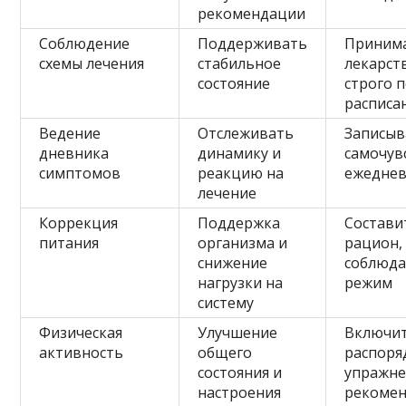
рекомендации
Соблюдение
Поддерживать
Приним
схемы лечения
стабильное
лекарст
состояние
строго 
расписа
Ведение
Отслеживать
Записыв
дневника
динамику и
самочув
симптомов
реакцию на
ежедне
лечение
Коррекция
Поддержка
Состави
питания
организма и
рацион,
снижение
соблюд
нагрузки на
режим
систему
Физическая
Улучшение
Включит
активность
общего
распоря
состояния и
упражне
настроения
рекоме