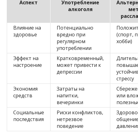
Аспект
Употребление
Альтер
алкоголя
ме
рассл
Влияние на
Потенциально
Положит
здоровье
вредно при
(спорт, 
регулярном
хобби)
употреблении
Эффект на
Кратковременный,
Длитель
настроение
может привести к
повыша
депрессии
устойчи
стрессу
Экономия
Затраты на
Сбереже
средств
напитки,
или вло
вечеринки
полезны
Социальные
Риски конфликтов,
Здорово
последствия
нетрезвое
общение
поведение
давлени