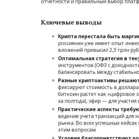
отчетности и правильный выбор плат
Ключевые выводы
Крипта перестала быть марг
россиянин уже имеет опыт инве
вложений превысил 2,3 трлн руб
Оптимальная стратегия в тек
инструментов (ОФЗ с доходност
балансировать между стабильно
Разные криптоактивы решают
фиксируют стоимость в доллара
биткоин растет как «цифровое з
за полгода), эфир — для участи
Практические аспекты требую
ведение учета транзакций для 
рынка. Во всех успешных кейса
этим вопросам.
Условия благоприятствуют рос