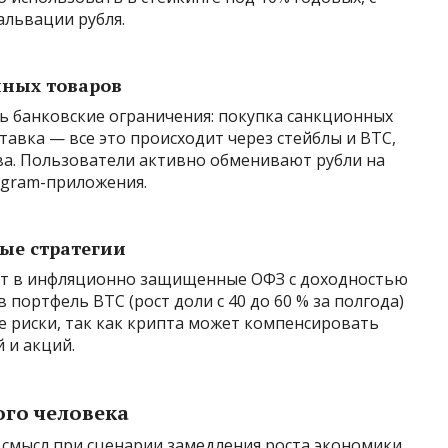
львации рубля.
нных товаров
ь банковские ограничения: покупка санкционных
ставка — все это происходит через стейблы и BTC,
ва. Пользователи активно обменивают рубли на
egram-приложения.
ые стратегии
уют в инфляционно защищенные ОФЗ с доходностью
 портфель BTC (рост доли с 40 до 60 % за полгода)
е риски, так как крипта может компенсировать
 и акций.
ого человека
смысл при сценарии замедления роста экономики.