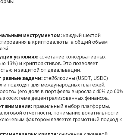
формы.
инальным инструментом:
каждый шестой
стирования в криптовалюты, а общий объем
лей.
ущих условиях:
сочетание консервативных
ью 13%) и криптоактивов. Это позволяет
стью и защитой от девальвации.
 разные задачи:
стейблкоины (USDT, USDC)
х и подходят для международных платежей,
олото» (его доля в портфелях выросла с 40% до 60%
я в экосистеме децентрализованных финансов.
т внимания:
правильный выбор платформы,
налоговой отчетности, понимание волатильности
х ключевым фактором является грамотный подход к
ту интереса к крипте:
снижение ключевой