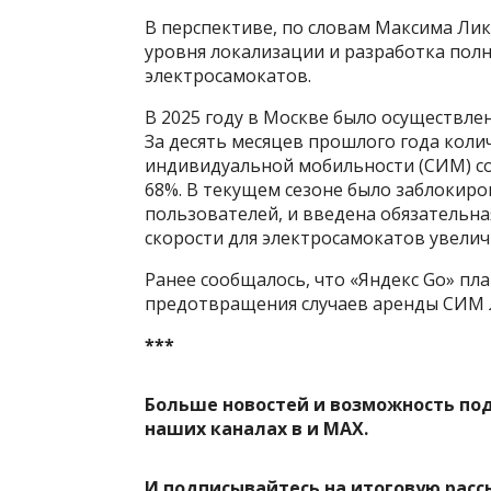
В перспективе, по словам Максима Ли
уровня локализации и разработка пол
электросамокатов.
В 2025 году в Москве было осуществлен
За десять месяцев прошлого года коли
индивидуальной мобильности (СИМ) сокр
68%. В текущем сезоне было заблокиро
пользователей, и введена обязательна
скорости для электросамокатов увеличи
Ранее сообщалось, что «Яндекс Go» п
предотвращения случаев аренды СИМ 
***
Больше новостей и возможность по
наших каналах в
и
MAX
.
И
подписывайтесь
на итоговую расс