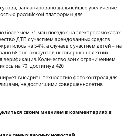
ксутова, запланировано дальнейшее увеличение
ностью российской платформы для
о более чем 71 млн поездок на электросамокатах.
чество ДТП с участием арендованных средств
атилось на 54%, а случаев с участием детей – на
вано 68 тыс. аккаунтов несовершеннолетних
я верификация. Количество зон с ограничением
лось на 70, достигнув 420.
ланирует внедрить технологию фотоконтроля для
лицами, не достигшими совершеннолетия.
делиться своим мнением в комментариях в
ылку самых важных новостей.