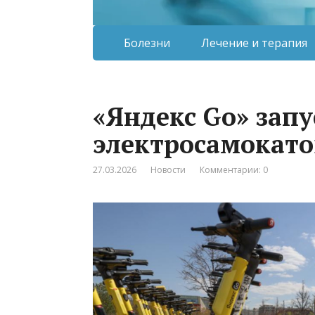
Болезни
Лечение и терапия
«Яндекс Go» запу
электросамокато
27.03.2026
Новости
Комментарии: 0