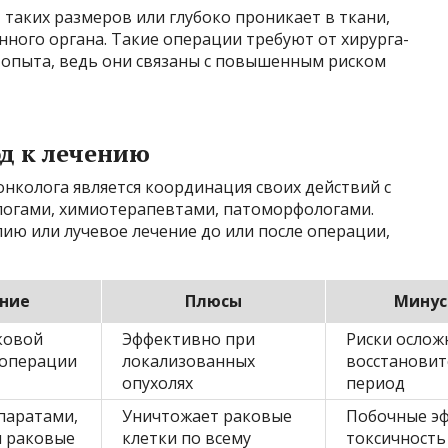
 таких размеров или глубоко проникает в ткани,
нного органа. Такие операции требуют от хирурга-
опыта, ведь они связаны с повышенным риском
д к лечению
нколога является координация своих действий с
логами, химиотерапевтами, патоморфологами.
ию или лучевое лечение до или после операции,
ние
Плюсы
Мину
ковой
Эффективно при
Риски ослож
 операции
локализованных
восстанови
опухолях
период
паратами,
Уничтожает раковые
Побочные э
 раковые
клетки по всему
токсичность