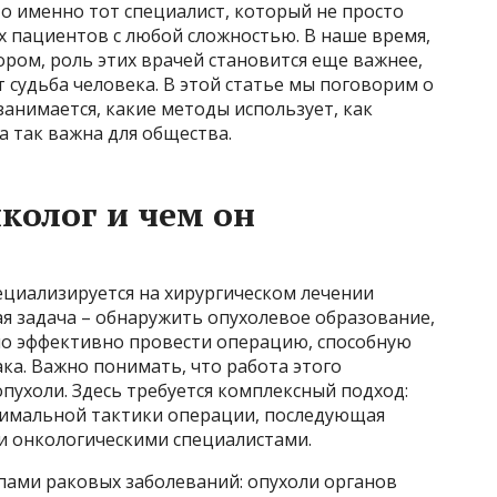
то именно тот специалист, который не просто
их пациентов с любой сложностью. В наше время,
ором, роль этих врачей становится еще важнее,
т судьба человека. В этой статье мы поговорим о
 занимается, какие методы использует, как
а так важна для общества.
колог и чем он
пециализируется на хирургическом лечении
ая задача – обнаружить опухолевое образование,
но эффективно провести операцию, способную
ка. Важно понимать, что работа этого
опухоли. Здесь требуется комплексный подход:
тимальной тактики операции, последующая
ми онкологическими специалистами.
пами раковых заболеваний: опухоли органов