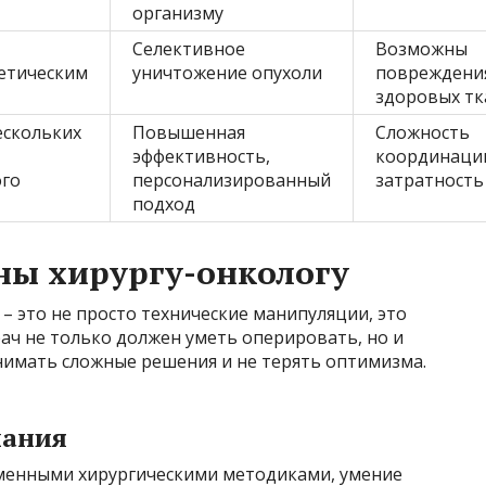
организму
Селективное
Возможны
етическим
уничтожение опухоли
повреждени
здоровых тк
ескольких
Повышенная
Сложность
эффективность,
координаци
го
персонализированный
затратность
подход
ны хирургу-онкологу
– это не просто технические манипуляции, это
ач не только должен уметь оперировать, но и
нимать сложные решения и не терять оптимизма.
нания
менными хирургическими методиками, умение