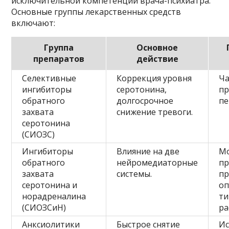
исключительной компетенции врача-психиатра.
Основные группы лекарственных средств
включают:
Группа
Основное
препаратов
действие
Селективные
Коррекция уровня
Ча
ингибиторы
серотонина,
пр
обратного
долгосрочное
пе
захвата
снижение тревоги.
серотонина
(СИОЗС)
Ингибиторы
Влияние на две
М
обратного
нейромедиаторные
пр
захвата
системы.
п
серотонина и
оп
норадреналина
ти
(СИОЗСиН)
ра
Анксиолитики
Быстрое снятие
Ис