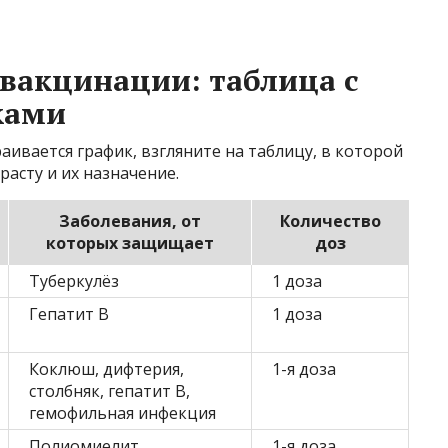
 вакцинации: таблица с
ками
аивается график, взгляните на таблицу, в которой
асту и их назначение.
Заболевания, от
Количество
которых защищает
доз
Туберкулёз
1 доза
Гепатит В
1 доза
Коклюш, дифтерия,
1-я доза
столбняк, гепатит В,
гемофильная инфекция
Полиомиелит
1-я доза