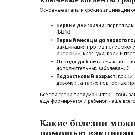
Основные этапы и сроки вакцинации об
Первые дни жизни:
первая вакц
(БЦЖ).
Первый месяц и до первого го
вакцинация против полиомиелит
инфекции, краснухи, кори и паро
От года до 6 лет:
ревакцинация
дополнительных заболеваний.
Подростковый возраст:
вакцин
девочек), а также повторные пр
Все эти сроки продуманы так, чтобы з
еще формируется и ребенок чаще всего
Какие болезни можн
помощью вакцинац