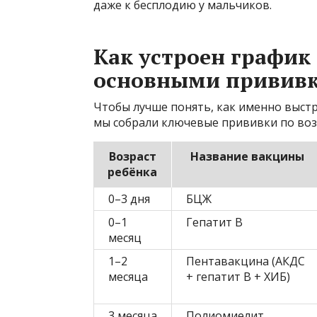
даже к бесплодию у мальчиков.
Как устроен график
основными привив
Чтобы лучше понять, как именно выстр
мы собрали ключевые прививки по возр
Возраст
Название вакцины
ребёнка
0–3 дня
БЦЖ
0–1
Гепатит В
месяц
1–2
Пентавакцина (АКДС
месяца
+ гепатит В + ХИБ)
3 месяца
Полиомиелит